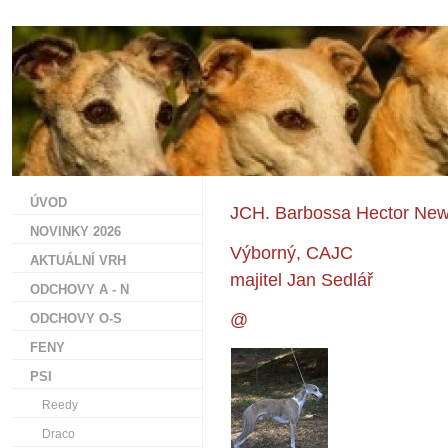
ÚVOD
JCH. Barbossa Hector New
NOVINKY 2026
Výborný, CAJC
AKTUÁLNÍ VRH
majitel Jan Sedlář
ODCHOVY A - N
@
ODCHOVY O-S
FENY
PSI
Reedy
Draco