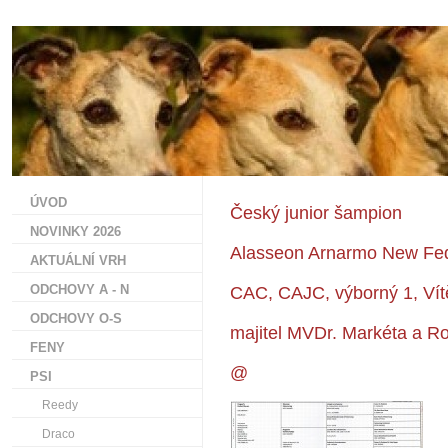
ÚVOD
Český junior šampion
NOVINKY 2026
Alasseon Arnarmo New Fe
AKTUÁLNÍ VRH
ODCHOVY A - N
CAC, CAJC, výborný 1, Vítě
ODCHOVY O-S
majitel MVDr. Markéta a Ro
FENY
@
PSI
Reedy
Draco