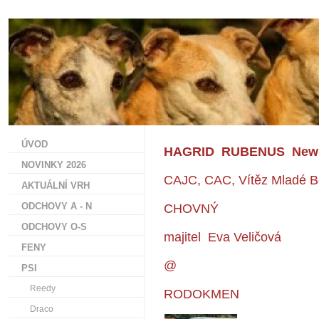
ÚVOD
HAGRID RUBENUS New
NOVINKY 2026
CAJC, CAC, Vítěz Mladé B
AKTUÁLNÍ VRH
ODCHOVY A - N
CHOVNÝ
ODCHOVY O-S
majitel Eva Veličová
FENY
@
PSI
Reedy
RODOKMEN
Draco