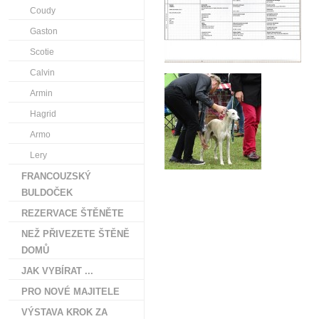
Coudy
Gaston
Scotie
Calvin
Armin
Hagrid
Armo
Lery
FRANCOUZSKÝ
BULDOČEK
REZERVACE ŠTĚNĚTE
NEŽ PŘIVEZETE ŠTĚNĚ
DOMŮ
JAK VYBÍRAT ...
PRO NOVÉ MAJITELE
VÝSTAVA KROK ZA