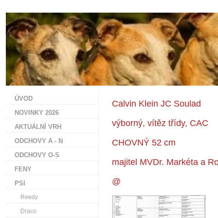
ÚVOD
Calvin Klein JC Soulad
NOVINKY 2026
výborný, vítěz třídy, CAC
AKTUÁLNÍ VRH
ODCHOVY A - N
CHOVNÝ 52 cm
ODCHOVY O-S
majitel MVDr. Markéta a Ros
FENY
@
PSI
Reedy
Draco