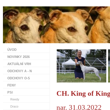
ÚVOD
NOVINKY 2026
AKTUÁLNÍ VRH
ODCHOVY A - N
ODCHOVY O-S
FENY
CH. King of Kin
PSI
Reedy
nar. 31.03.2022
Draco