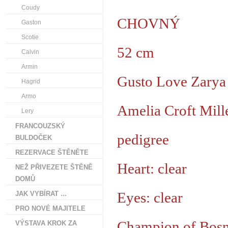
Coudy
CHOVNÝ
Gaston
Scotie
52 cm
Calvin
Armin
Gusto Love Zarya
Hagrid
Armo
Amelia Croft Mil
Lery
FRANCOUZSKÝ
pedigree
BULDOČEK
REZERVACE ŠTĚNĚTE
Heart: clear
NEŽ PŘIVEZETE ŠTĚNĚ
DOMŮ
Eyes: clear
JAK VYBÍRAT ...
PRO NOVÉ MAJITELE
Champion of Bosn
VÝSTAVA KROK ZA